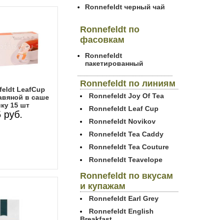
Ronnefeldt черный чай
Ronnefeldt по
фасовкам
Ronnefeldt
пакетированный
Ronnefeldt по линиям
eldt LeafCup
Ronnefeldt Joy Of Tea
авяной в саше
ку 15 шт
Ronnefeldt Leaf Cup
 руб.
Ronnefeldt Novikov
Ronnefeldt Tea Caddy
Ronnefeldt Tea Couture
Ronnefeldt Teavelope
Ronnefeldt по вкусам
и купажам
Ronnefeldt Earl Grey
Ronnefeldt English
Breakfast