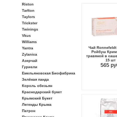
Riston
Tarlton
Taylors
Trickster
Twinings
Vkus
Williams
Чай Ronnefeldt
Yantra
Ройбуш Крим
Zylanica
травяной в саше
15 шт
Азерчай
565 ру
Гуриели
Емельяновская Биофабрика
Зелёная панда
Король обезьян
Краснодарский букет
Крымский Букет
Легенды Крыма
Патрон