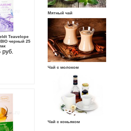
Мятный чай
ldt Teavelope
BIO черный 25
пак
 руб.
Чай с молоком
Чай с коньяком