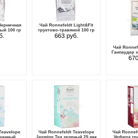
Черничная
Чай Ronnefeldt Light&Fit
ый 100 гр
труктово-травяной 100 гр
б.
663 руб.
Чай Ronnef
Ганпаудер з
670
Teavelope
Чай Ronnefeldt Teavelope
Чай Ronnefe
ванный
Jasmine Tea зеленый 25 пак
Verbena тр