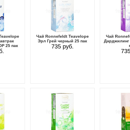
Teavelope
Чай Ronnefeldt Teavelope
Чай Ronnefe
автрак
Эрл Грей черный 25 пак
Дарджилинг 
OP 25 пак
735 руб.
б.
735