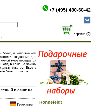
+7 (495) 480-68-42
(0)
Корзина
00
ый бленд в непривычном
акетики, созданные для
 полной мере передается
 Голд в саше на чайник
рядным букетом. Вкус с
вами белых фруктов.
еленый в саше на
Ronnefeldt
Германия