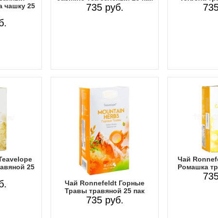
а чашку 25
735 руб.
735
б.
Teavelope
Чай Ronnefe
авяной 25
Ромашка тр
735
б.
Чай Ronnefeldt Горные
Травы травяной 25 пак
735 руб.