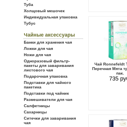
Туба
Холщовый мешочек
Индивидуальная упаковка
Тубус
Чайные аксессуары
Банки для хранения чая
Ложки для чая
Ножи для чая
Одноразовый фильтр-
Чай Ronnefeldt 
пакеты для заваривания
Перечная Мята т
листового чая
пак.
Подарочная упаковка
735 ру
Подставки для чайного
пакетика
Подставки под чайник
Размешиватели для чая
Салфетницы
Сахарницы
Ситечки для заваривания
чая