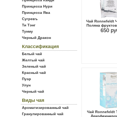
Принцесса Канди
Принцесса Нури
Принцесса Ява
Сугревъ
Чай Ronnefeldt 
Ти Тэнг
Поляна фруктов
650 ру
Тунму
Черный Дракон
Классификация
Белый чай
Желтый чай
Зеленый чай
Красный чай
Пуэр
Улун
Черный чай
Виды чая
Ароматизированный чай
Чай Ronnefeldt 
Гранулированный чай
Декофеиниро