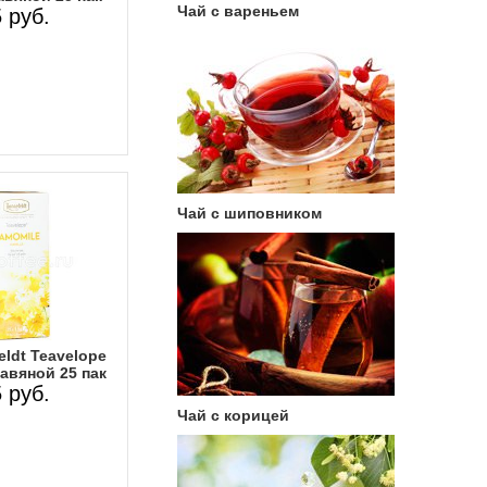
Чай с вареньем
 руб.
Чай с шиповником
ldt Teavelope
авяной 25 пак
 руб.
Чай с корицей