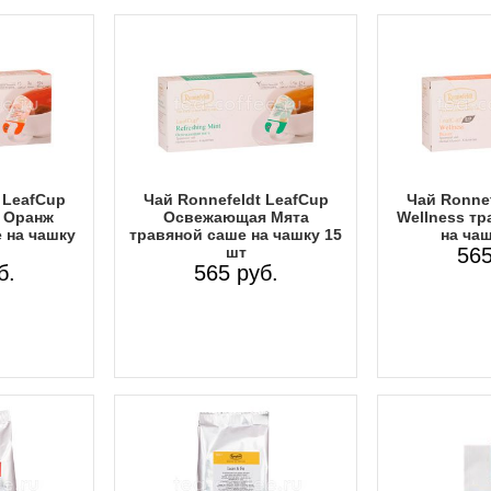
 LeafCup
Чай Ronnefeldt LeafCup
Чай Ronnef
 Оранж
Освежающая Мята
Wellness тр
 на чашку
травяной саше на чашку 15
на чаш
шт
565
б.
565 руб.