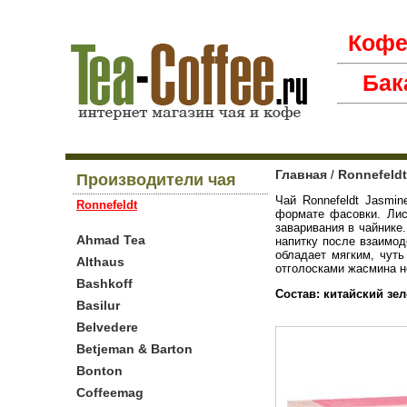
Коф
Бак
Главная
Ronnefeldt
/
Производители чая
Чай Ronnefeldt Jasmi
Ronnefeldt
формате фасовки. Лис
заваривания в чайнике
Ahmad Tea
напитку после взаимод
обладает мягким, чут
Althaus
отголосками жасмина н
Bashkoff
Состав: китайский зе
Basilur
Belvedere
Betjeman & Barton
Bonton
Coffeemag