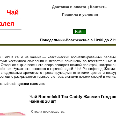
Доставка и оплата
Контакты
|
е
Чай
Правила и условия
алея
Понедельник-Воскресенье с 10:00 до 21:
ne Gold в саше на чайник — классический ароматизированный зелен
тики частичного окисления и лепестки помещены во вместительные п
. Отборное сырье весеннего сбора обладает нежной палитрой, которая в
ействия бумажного конверта с горячей водой. Чай Роннефельд Жасмин
ь сладковатым ароматом с превалирующими оттенками цветов и незау
еспешно раскрывается терпкостью трав, легкими нотами специй и моти
леный чай, цветки жасмина
Чай Ronnefeldt Tea-Caddy Жасмин Голд з
чайник 20 шт
Страна производства