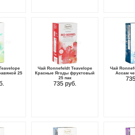
Teavelope
Чай Ronnefeldt Teavelope
Чай Ronnefe
равяной 25
Красные Ягоды фруктовый
Ассам че
25 пак
735
б.
735 руб.