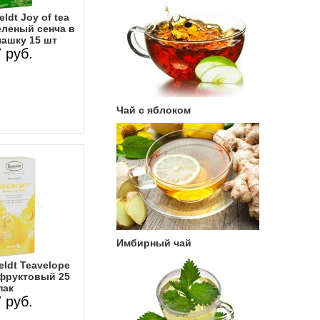
ldt Joy of tea
еленый сенча в
чашку 15 шт
 руб.
Чай с яблоком
Имбирный чай
ldt Teavelope
фруктовый 25
пак
 руб.