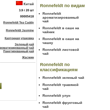
Китай
Ronnefeldt по видам
3.9 г 20 шт
Ronnefeldt
00005418
ароматизированный
чай
Ronnefeldt Tea Caddy
Ronnefeldt в саше на
Ronnefeldt Jasmine
чайник
Картонная упаковка
Ronnefeldt в саше на
чашку
Зеленый чай
роматизированный чай
Ronnefeldt листовой
Пакетированный чай
чай
Жасмин
Ronnefeldt по
классификациям
Ronnefeldt зеленый чай
Ronnefeldt травяной
чай
Ronnefeldt улун
Ronnefeldt фруктовый
чай