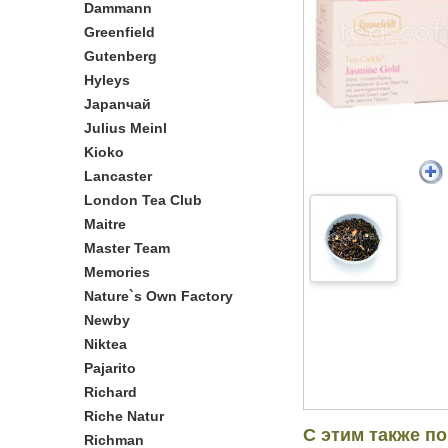
Dammann
Greenfield
Gutenberg
Hyleys
Japanчай
Julius Meinl
Kioko
Lancaster
London Tea Club
Maitre
Master Team
Memories
Nature`s Own Factory
Newby
Niktea
Pajarito
Richard
Riche Natur
С этим также п
Richman