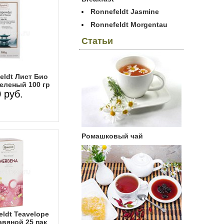
Ronnefeldt Jasmine
Ronnefeldt Morgentau
Статьи
eldt Лист Био
еленый 100 гр
 руб.
Ромашковый чай
ldt Teavelope
авяной 25 пак