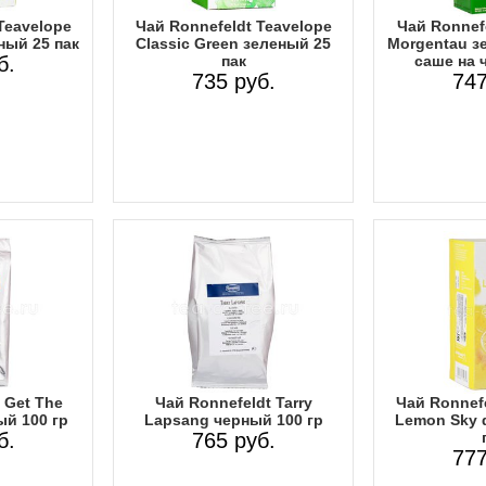
Teavelope
Чай Ronnefeldt Teavelope
Чай Ronnefe
ный 25 пак
Classic Green зеленый 25
Morgentau з
б.
пак
саше на 
735 руб.
747
 Get The
Чай Ronnefeldt Tarry
Чай Ronnefe
й 100 гр
Lapsang черный 100 гр
Lemon Sky 
б.
765 руб.
777