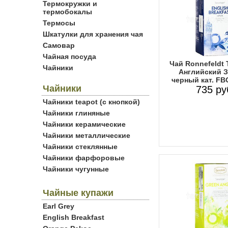
Термокружки и
термобокалы
Термосы
Шкатулки для хранения чая
Самовар
Чайная посуда
Чай Ronnefeldt 
Чайники
Английский З
черный кат. FB
Чайники
735 ру
Чайники teapot (с кнопкой)
Чайники глиняные
Чайники керамические
Чайники металлические
Чайники стеклянные
Чайники фарфоровые
Чайники чугунные
Чайные купажи
Earl Grey
English Breakfast