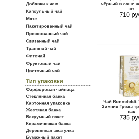
Добавки к чаю
чёрный в саше н
шт
Капсульный чай
710 ру
Мате
Пакетированный чай
Прессованный чай
Связанный чай
Травяной чай
Фиточай
Фруктовый чай
Цветочный чай
Тип упаковки
Фарфоровая чайница
Стеклянная банка
Чай Ronnefeldt 
Картонная упаковка
Зимние Грезы тр
Жестяная банка
пак
735 ру
Вакуумный пакет
Керамическая банка
Деревянная шкатулка
Бумажный пакет