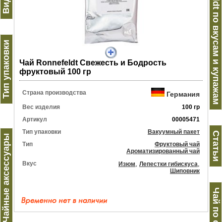
Ronnefeldt по вкусам и купажам
Тип упаковки
Чай Ronnefeldt Свежесть и Бодрость
фруктовый 100 гр
Страна производства
Германия
Вес изделия
100 гр
Артикул
00005471
Тип упаковки
Вакуумный пакет
Статьи
Чайные аксессуары
Тип
Фруктовый чай
Ароматизированный чай
Вкус
,
,
Изюм
Лепестки гибискуса
Шиповник