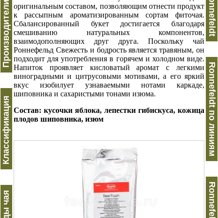
Производители чая
Ronnefeldt
оригинальным составом, позволяющим отнести продукт
к рассыпным ароматизированным сортам фиточая.
Сбалансированный букет достигается благодаря
смешиванию натуральных компонентов,
взаимодополняющих друг друга. Поскольку чай
Роннефельд Свежесть и бодрость является травяным, он
подходит для употребления в горячем и холодном виде.
Ronnefeldt по линиям
Напиток проявляет кисловатый аромат с легкими
виноградными и цитрусовыми мотивами, а его яркий
вкус изобилует узнаваемыми нотами каркаде,
шиповника и сахаристыми тонами изюма.
Классификация
Состав: кусочки яблока, лепестки гибискуса, кожица
плодов шиповника, изюм
Виды чая