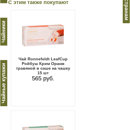
Чай по странам
С этим также покупают
Чайники
Чай Ronnefeldt LeafCup
Ройбуш Крим Оранж
Чайные купажи
травяной в саше на чашку
15 шт
565 руб.