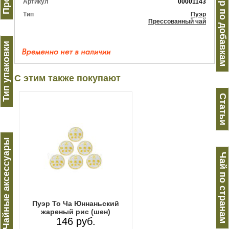
Пуэр по добавкам
Артикул
00001143
Тип
Пуэр
Прессованный чай
Тип упаковки
С этим также покупают
Статьи
Чайные аксессуары
Чай по странам
Пуэр То Ча Юннаньский
жареный рис (шен)
146 руб.