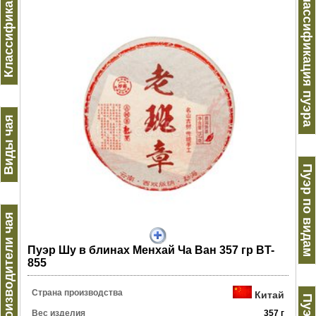
Классификация
Классификация пуэра
Виды чая
Пуэр по видам
Производители чая
Пуэр Шу в блинах Менхай Ча Ван 357 гр BT-
855
Страна производства
Китай
Вес изделия
357 г