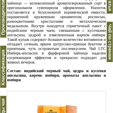
Производители чая
Статьи
чайнице — великолепный ароматизированный сорт в
оригинальном сувенирном оформлении. Напиток
поставляется в белоснежной керамической емкости,
украшенной кружевным орнаментом, росписью,
разноцветными кристаллами и металлическим
медальоном. Внутри находится герметичный пакет с
Чай по странам
индийским черным чаем, смешанным с кусочками
апельсина, цедрой и измельченным корнем имбиря.
Такой купаж содержит большое количество витаминов и
обладает сочным, ярким цитрусово-пряным букетом и
приятным, чуть островатым послевкусием. Чай LTC
Классификация
Имбирь-апельсин в фарфоровой чайнице наделен
согревающим эффектом и прекрасно подходит для
зимних вечеров.
Состав: индийский черный чай, цедра и кусочки
апельсина, корень имбиря, ароматы апельсина и
имбиря
Виды чая