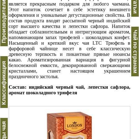
Производители чая
Статьи
является прекрасным подарком для любого чаемана.
Этот напиток сочетает в себе эстетику внешнего
оформления и уникальные дегустационные свойства. В
состав продукта входят рассыпной черный индийский
сорт высшего качества и лепестки сафлора. Напиток
обладает соблазнительным и интригующим ароматом,
Чай по странам
напоминающим запах трюфелей - шоколадных конфет.
Насыщенный и крепкий вкус чая LTC Трюфель в
фарфоровой чайнице несет в себе классическую
древесную терпкость и пикантные пряные нюансы
какао. Ароматизированная вариация в фигурной
Классификация
белоснежной емкости, декорированной сверкающими
кристаллами, станет настоящим украшением
праздничного застолья.
Состав: индийский черный чай, лепестки сафлора,
аромат шоколадного трюфеля
Виды чая