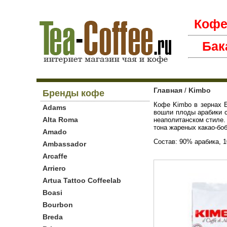
Коф
Бак
Главная
Kimbo
/
Бренды кофе
Кофе Kimbo в зернах E
Adams
вошли плоды арабики с
Alta Roma
неаполитанском стиле.
тона жареных какао-боб
Amado
Состав: 90% арабика, 
Ambassador
Arcaffe
Arriero
Artua Tattoo Coffeelab
Boasi
Bourbon
Breda