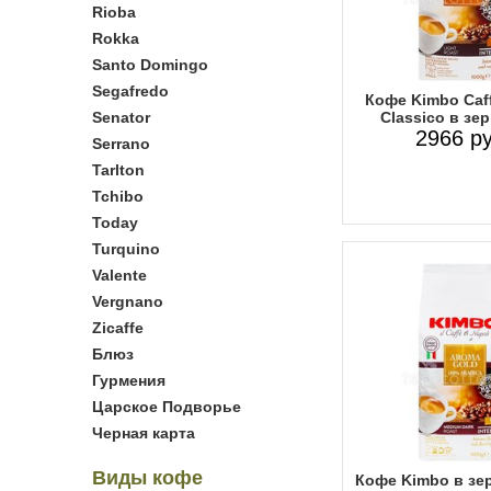
Rioba
Rokka
Santo Domingo
Segafredo
Кофе Kimbo Caf
Senator
Classico в зер
2966 ру
Serrano
Tarlton
Tchibo
Today
Turquino
Valente
Vergnano
Zicaffe
Блюз
Гурмения
Царское Подворье
Черная карта
Виды кофе
Кофе Kimbo в зе