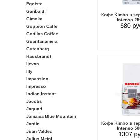
Egoiste
Garibaldi
Кофе Kimbo в зе
Gimoka
Intenso 25
680 ру
Goppion Caffe
Gorillas Coffee
Guantanamera
Gutenberg
Hausbrandt
Ijevan
Illy
Impassion
Impresso
Indian Instant
Jacobs
Jaguari
Jamaica Blue Mountain
Кофе Kimbo в зе
Jardin
Intenso 50
Juan Valdez
1307 ру
Julius Meinl