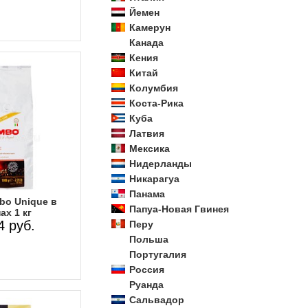
Йемен
Камерун
Канада
Кения
Китай
Колумбия
Коста-Рика
Куба
Латвия
Мексика
Нидерланды
Никарагуа
Панама
bo Unique в
Папуа-Новая Гвинея
ах 1 кг
4 руб.
Перу
Польша
Португалия
Россия
Руанда
Сальвадор