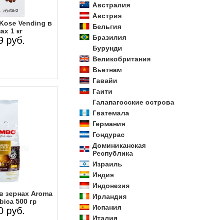
Австралия
Австрия
Kose Vending в
Бельгия
ах 1 кг
Бразилия
9 руб.
Бурунди
Великобритания
Вьетнам
Гавайи
Гаити
Галапагосские острова
Гватемала
Германия
Гондурас
Доминиканская
Республика
Израиль
Индия
Индонезия
в зернах Aroma
Ирландия
bica 500 гр
Испания
0 руб.
Италия