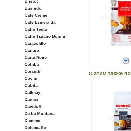
Bristot
Bushido
Cafe Creme
Cafe Esmeralda
Caffe Testa
Caffe Tiziano Bonini
Caracolillo
Carraro
Carte Noire
Cohiba
Corsetti
С этим также п
Covim
Cubita
Dallmayr
Danesi
Davidoff
De La Montana
Diemme
Dolcecaffe