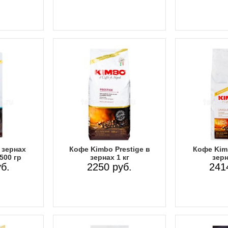
 зернах
Кофе Kimbo Prestige в
Кофе Kim
500 гр
зернах 1 кг
зерн
б.
2250 руб.
241