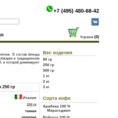
+7 (495) 480-68-42
00
(0)
Корзина
Вес изделия
питков. В состав бленда
обжарке в традиционном
80 гр
й, в которой доминируют
250 гр
500 гр
1 кг
2 кг
 250 гр
3 кг
Италия
Сорта кофе
250 гр
Арабика 100 %
Марагоджип
темная
Робуста 100 %
00000069