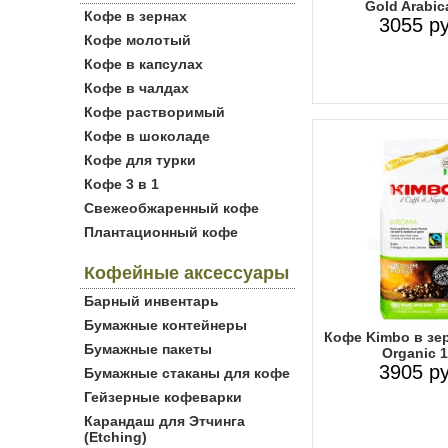
Gold Arabica
Кофе в зернах
3055 ру
Кофе молотый
Кофе в капсулах
Кофе в чалдах
Кофе растворимый
Кофе в шоколаде
Кофе для турки
Кофе 3 в 1
Свежеобжаренный кофе
Плантационный кофе
Кофейные аксессуары
Барный инвентарь
Бумажные контейнеры
Кофе Kimbo в зе
Бумажные пакеты
Organic 1
3905 ру
Бумажные стаканы для кофе
Гейзерные кофеварки
Карандаш для Этчинга
(Etching)