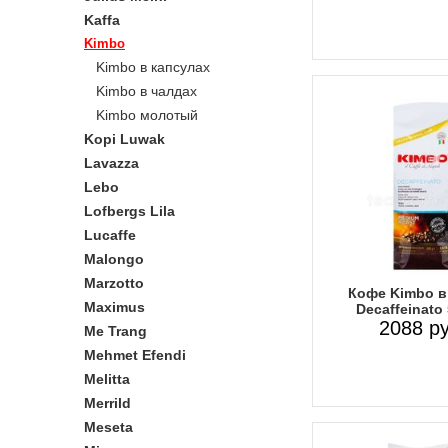
Kaffa
Kimbo
Kimbo в капсулах
Kimbo в чалдах
Kimbo молотый
Kopi Luwak
Lavazza
Lebo
Lofbergs Lila
Lucaffe
Malongo
Marzotto
Кофе Kimbo в
Maximus
Decaffeinato 
2088 ру
Me Trang
Mehmet Efendi
Melitta
Merrild
Meseta