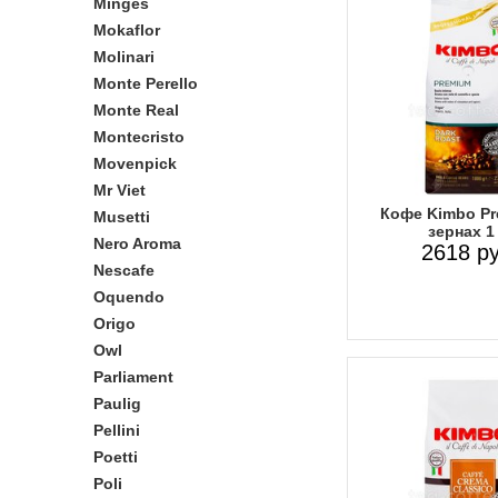
Minges
Mokaflor
Molinari
Monte Perello
Monte Real
Montecristo
Movenpick
Mr Viet
Кофе Kimbo Pr
Musetti
зернах 1 
Nero Aroma
2618 ру
Nescafe
Oquendo
Origo
Owl
Parliament
Paulig
Pellini
Poetti
Poli