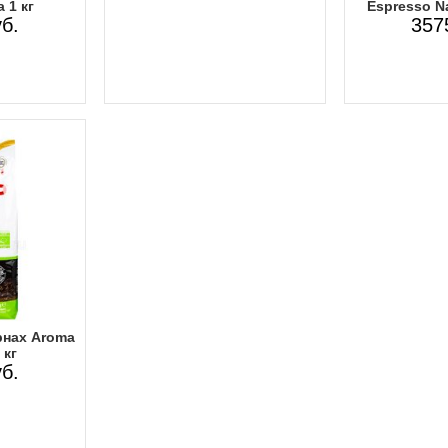
 1 кг
Espresso Na
б.
357
рнах Aroma
 кг
б.