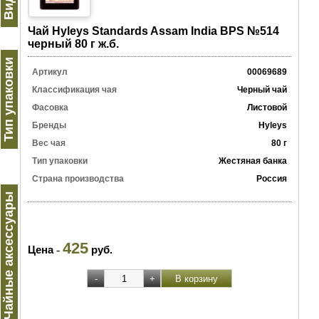
Чай Hyleys Standards Assam India BPS №514
черный 80 г ж.б.
Тип упаковки
Артикул
00069689
Классификация чая
Черный чай
Фасовка
Листовой
Бренды
Hyleys
Вес чая
80 г
Тип упаковки
Жестяная банка
Страна производства
Россия
Чайные аксессуары
425
Цена
-
руб.