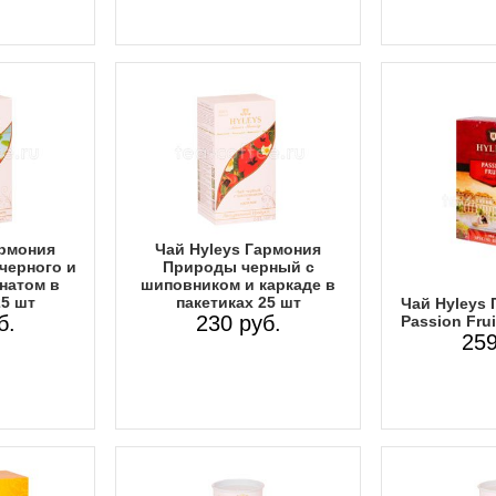
армония
Чай Hyleys Гармония
черного и
Природы черный с
анатом в
шиповником и каркаде в
25 шт
пакетиках 25 шт
Чай Hyleys 
б.
230 руб.
Passion Frui
259