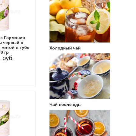
ys Гармония
 черный с
 мятой в тубе
Холодный чай
0 гр
 руб.
Чай после еды