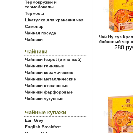
Термокружки и
термобокалы
Термосы
Шкатулки для хранения чая
Самовар
Чайная посуда
Чай Hyleys Кре
Чайники
байховый черны
280 ру
Чайники
Чайники teapot (с кнопкой)
Чайники глиняные
Чайники керамические
Чайники металлические
Чайники стеклянные
Чайники фарфоровые
Чайники чугунные
Чайные купажи
Earl Grey
English Breakfast