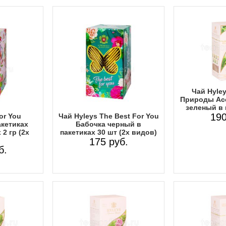
Чай Hyle
Природы Асс
зеленый в 
190
or You
Чай Hyleys The Best For You
акетиках
Бабочка черный в
 2 гр (2х
пакетиках 30 шт (2х видов)
175 руб.
б.