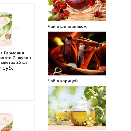
Чай с шиповником
ys Гармония
орти 7 вкусов
пакетах 25 шт
 руб.
Чай с корицей