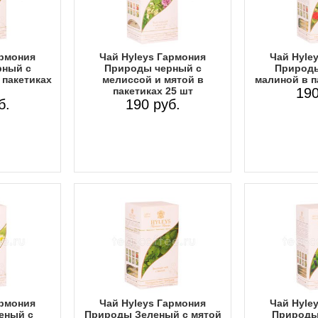
армония
Чай Hyleys Гармония
Чай Hyle
рный с
Природы черный с
Природы
 пакетиках
мелиссой и мятой в
малиной в п
пакетиках 25 шт
190
б.
190 руб.
армония
Чай Hyleys Гармония
Чай Hyle
еный с
Природы Зеленый с мятой
Природы