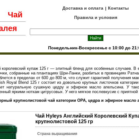
Доставка и оплата
Контакты
|
е
Чай
Правила и условия
алея
Понедельник-Воскресенье с 10:00 до 21:
 королевский купаж 125 г — элитный бленд для особенных случаев. В 
чки, собранные на плантациях Шри-Ланки, разбитых в провинциях Ратна
блется в пределах от 600 до 800 м, что служит гарантией получения ма
ish Royal Blend 125 г состоит из довольно крупных листочков категори
ает натуральную сушеную цедру и эфирное масло апельсина. У тако
енный яркими ноткам цитрусовых. У него мягкое послевкусие с приятной
ерный крупнолистовой чай категории ОРА, цедра и эфирное масло 
Чай Hyleys Английский Королевский Куп
крупнолистовой 125 гр
Страна выращивания