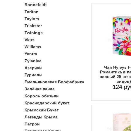
Ronnefeldt
Tarlton
Taylors
Trickster
Twinings
Vkus
Williams
Yantra
Zylanica
Чай Hyleys F
Азерчай
Романтика в п
Гуриели
черный 25 шт х
видов)
Емельяновская Биофабрика
124 ру
Зелёная панда
Король обезьян
Краснодарский букет
Крымский Букет
Легенды Крыма
Патрон