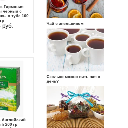
ys Гармония
 черный с
пы в тубе 100
гр
Чай с апельсином
 руб.
Сколько можно пить чая в
день?
s Английский
й 200 гр