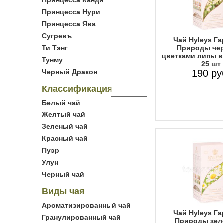
Принцесса Канди
Принцесса Нури
Принцесса Ява
Сугревъ
Чай Hyleys Г
Ти Тэнг
Природы че
цветками липы в
Тунму
25 шт
Черный Дракон
190 ру
Классификация
Белый чай
Желтый чай
Зеленый чай
Красный чай
Пуэр
Улун
Черный чай
Виды чая
Ароматизированный чай
Чай Hyleys Г
Гранулированный чай
Природы зел