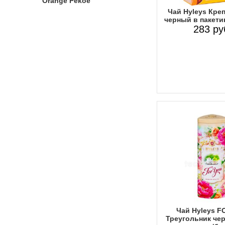
Orange Pekoe
Чай Hyleys Кре
черный в пакети
283 ру
Чай Hyleys F
Треугольник чер