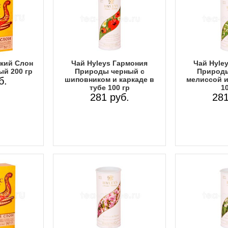
пкий Слон
Чай Hyleys Гармония
Чай Hyle
й 200 гр
Природы черный с
Природы
б.
шиповником и каркаде в
мелиссой и
тубе 100 гр
10
281 руб.
281