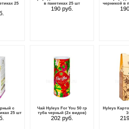
етиках 25
в пакетиках 25 шт
черникой в п
190 руб.
190
б.
ерный с
Чай Hyleys For You 50 гр
Hyleys Карт
иках 25 шт
туба черный (2х видов)
1
б.
202 руб.
219