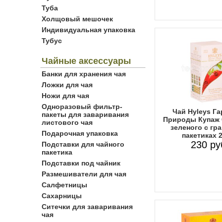
Туба
Холщовый мешочек
Индивидуальная упаковка
Тубус
Чайные аксессуары
Банки для хранения чая
Ложки для чая
Ножи для чая
Одноразовый фильтр-
Чай Hyleys Г
пакеты для заваривания
Природы Купаж 
листового чая
зеленого с гр
Подарочная упаковка
пакетиках 
230 ру
Подставки для чайного
пакетика
Подставки под чайник
Размешиватели для чая
Салфетницы
Сахарницы
Ситечки для заваривания
чая