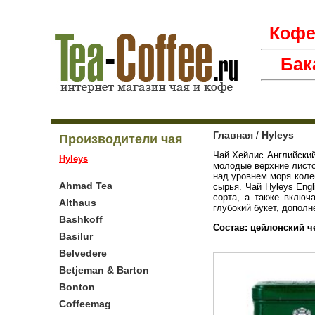
Коф
Бак
Главная
Hyleys
/
Производители чая
Чай Хейлис Английский
Hyleys
молодые верхние листо
над уровнем моря коле
Ahmad Tea
сырья. Чай Hyleys Engl
сорта, а также включ
Althaus
глубокий букет, дополн
Bashkoff
Состав: цейлонский ч
Basilur
Belvedere
Betjeman & Barton
Bonton
Coffeemag