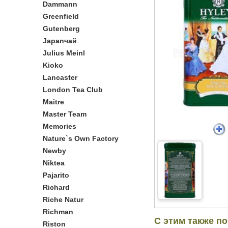
Dammann
Greenfield
Gutenberg
Japanчай
Julius Meinl
Kioko
Lancaster
London Tea Club
Maitre
Master Team
Memories
Nature`s Own Factory
Newby
Niktea
Pajarito
Richard
Riche Natur
Richman
С этим также п
Riston