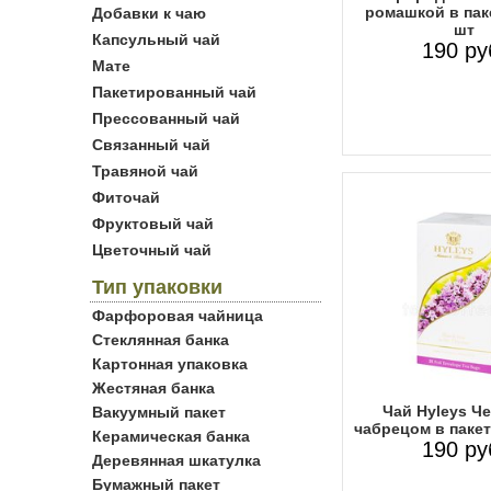
ромашкой в пак
Добавки к чаю
шт
Капсульный чай
190 ру
Мате
Пакетированный чай
Прессованный чай
Связанный чай
Травяной чай
Фиточай
Фруктовый чай
Цветочный чай
Тип упаковки
Фарфоровая чайница
Стеклянная банка
Картонная упаковка
Жестяная банка
Чай Hyleys Ч
Вакуумный пакет
чабрецом в пакет
Керамическая банка
190 ру
Деревянная шкатулка
Бумажный пакет