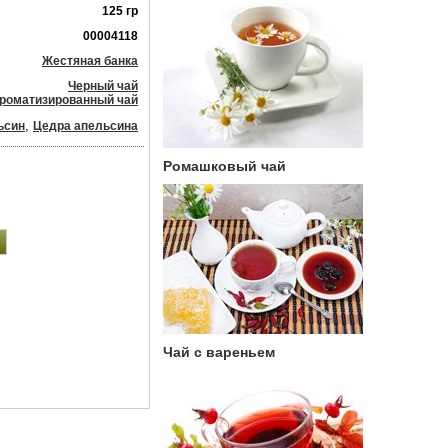
125 гр
00004118
Жестяная банка
Черный чай
роматизированный чай
,
ьсин
Цедра апельсина
Ромашковый чай
Чай с вареньем