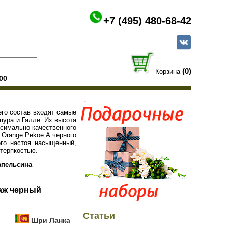
+7 (495) 480-68-42
(0)
Корзина
00
его состав входят самые
пура и Галле. Их высота
ксимально качественного
и Orange Pekoe A черного
го настоя насыщенный,
 терпкостью.
апельсина
аж черный
Статьи
Шри Ланка