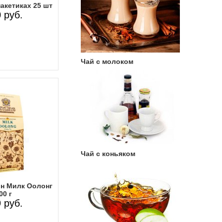
акетиках 25 шт
 руб.
Чай с молоком
Чай с коньяком
он Милк Оолонг
00 г
 руб.