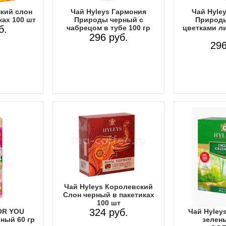
пкий слон
Чай Hyleys Гармония
Чай Hyle
ках 100 шт
Природы черный с
Природы
б.
чабрецом в тубе 100 гр
цветками ли
296 руб.
296
Чай Hyleys Королевский
Слон черный в пакетиках
100 шт
324 руб.
OR YOU
Чай Hyley
ный 60 гр
зелены