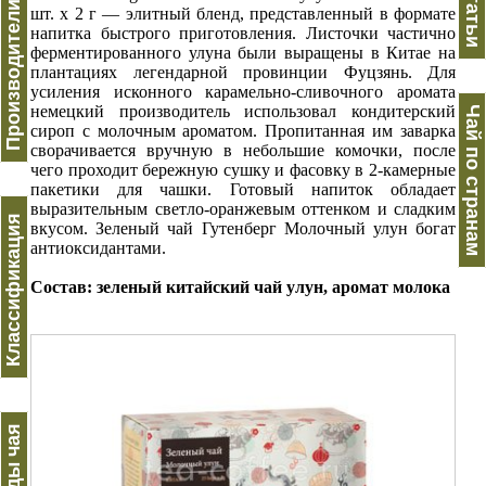
Производители чая
Статьи
шт. х 2 г — элитный бленд, представленный в формате
напитка быстрого приготовления. Листочки частично
ферментированного улуна были выращены в Китае на
плантациях легендарной провинции Фуцзянь. Для
усиления исконного карамельно-сливочного аромата
немецкий производитель использовал кондитерский
Чай по странам
сироп с молочным ароматом. Пропитанная им заварка
сворачивается вручную в небольшие комочки, после
чего проходит бережную сушку и фасовку в 2-камерные
пакетики для чашки. Готовый напиток обладает
выразительным светло-оранжевым оттенком и сладким
Классификация
вкусом. Зеленый чай Гутенберг Молочный улун богат
антиоксидантами.
Состав: зеленый китайский чай улун, аромат молока
Виды чая