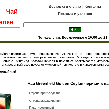
Доставка и оплата
Контакты
|
е
Чай
Правила и условия
алея
Понедельник-Воскресенье с 10:00 до 21:
Ceylon в пакетиках – культовая смесь из лучших сортов черного чая ост
 резаные листочки, которые легко заваривать благодаря порционн
а напитка Гринфилд Золотой Цейлон в пакетиках раскрывается мотива
балансированный вкус покоряет умеренной терпкостью и характерными с
черный чай
Чай Greenfield Golden Ceylon черный в па
Страна производства
Страна выращивания
Пакетированный