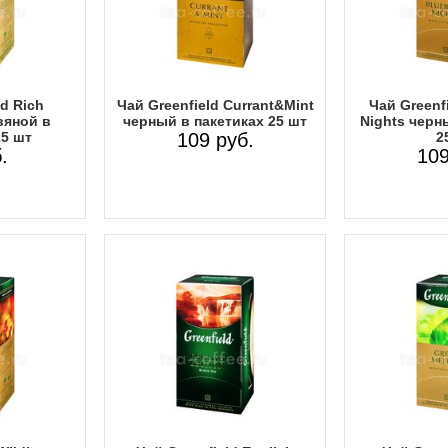
ld Rich
Чай Greenfield Currant&Mint
Чай Greenfi
вяной в
черный в пакетиках 25 шт
Nights черн
25 шт
109 руб.
2
.
109