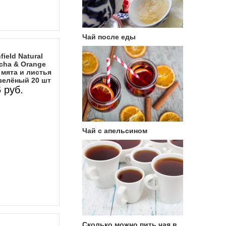
Чай после еды
ield Natural
cha & Orange
 мята и листья
зелёный 20 шт
 руб.
Чай с апельсином
Сколько можно пить чая в