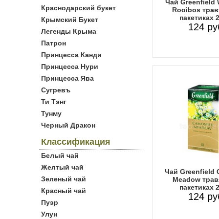
Чай Greenfield 
Краснодарский букет
Rooibos трав
пакетиках 
Крымский Букет
124 ру
Легенды Крыма
Патрон
Принцесса Канди
Принцесса Нури
Принцесса Ява
Сугревъ
Ти Тэнг
Тунму
Черный Дракон
Классификация
Белый чай
Желтый чай
Чай Greenfield
Зеленый чай
Meadow трав
пакетиках 
Красный чай
124 ру
Пуэр
Улун