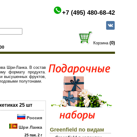
+7 (495) 480-68-42
(0)
Корзина
00
рова Шри-Ланка. В состав
ому формату продукта.
ми высушенных фруктов,
олодовыми полутонами.
кетиках 25 шт
Россия
Шри Ланка
Greenfield по видам
25 пак. 2 г