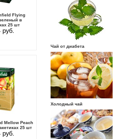
field Flying
зеленый в
ках 25 шт
 руб.
Чай от диабета
Холодный чай
ld Mellow Peach
акетиках 25 шт
 руб.