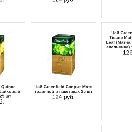
Чай Greenf
Tisane Mat
Leaf (Матча,
апельсина) 
126
d Quince
Чай Greenfield Спирит Матэ
 байховый
травяной в пакетиках 25 шт
 25 шт
124 руб.
б.