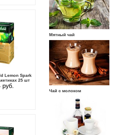
Мятный чай
ld Lemon Spark
кетиках 25 шт
 руб.
Чай с молоком