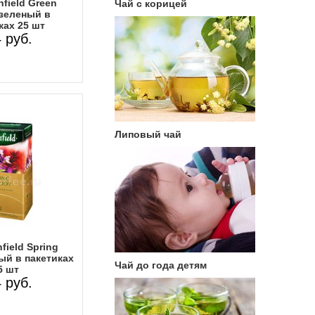
field Green
Чай с корицей
 зеленый в
ках 25 шт
 руб.
Липовый чай
field Spring
ый в пакетиках
Чай до года детям
5 шт
 руб.