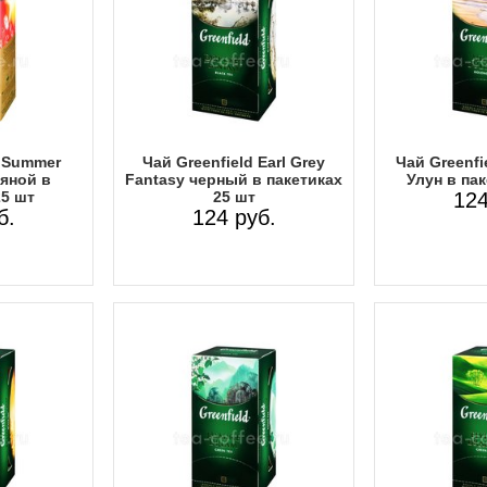
d Summer
Чай Greenfield Earl Grey
Чай Greenf
яной в
Fantasy черный в пакетиках
Улун в пак
25 шт
25 шт
124
б.
124 руб.