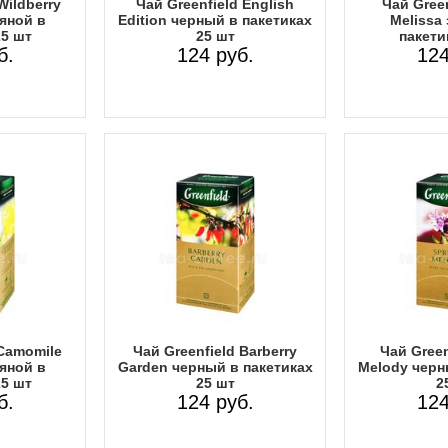
Wildberry
Чай Greenfield English
Чай Green
яной в
Edition черный в пакетиках
Melissa
25 шт
25 шт
пакети
б.
124 руб.
124
 Camomile
Чай Greenfield Barberry
Чай Green
яной в
Garden черный в пакетиках
Melody черн
25 шт
25 шт
2
б.
124 руб.
124