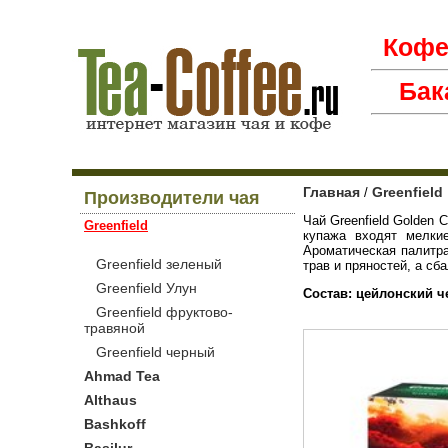
Коф
Бак
Главная
Greenfield
/
Производители чая
Чай Greenfield Golden 
Greenfield
купажа входят мелкие
Ароматическая палитр
Greenfield зеленый
трав и пряностей, а с
Greenfield Улун
Состав: цейлонский 
Greenfield фруктово-
травяной
Greenfield черный
Ahmad Tea
Althaus
Bashkoff