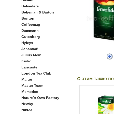
Basilur
Belvedere
Betjeman & Barton
Bonton
Coffeemag
Dammann
Gutenberg
Hyleys
Japanчай
Julius Meinl
Kioko
Lancaster
London Tea Club
С этим также п
Maitre
Master Team
Memories
Nature`s Own Factory
Newby
Niktea