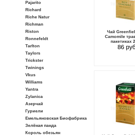
Pajarito
Richard
Riche Natur
Richman
Riston
Чай Greenfie
Camomile тра
Ronnefeldt
пакетиках 
Tarlton
86 руб
Taylors
Trickster
Twinings
Vkus
Williams
Yantra
Zylanica
Азерчай
Гуриели
Емельяновская Биофабрика
Зелёная панда
Король обезьян