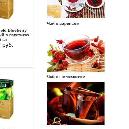
Чай с вареньем
eld Blueberry
ый в пакетиках
5 шт
 руб.
Чай с шиповником