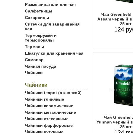
Размешиватели для чая
Салфетницы
Чай Greenfield
Сахарницы
Assam черный в 
25 шт
Ситечки для заваривания
124 ру
чая
Термокружки и
термобокалы
Термосы
Шкатулки для хранения чая
Самовар
Чайная посуда
Чайники
Чайники
Чайники teapot (с кнопкой)
Чайники глиняные
Чайники керамические
Чайники металлические
Чай Greenfiel
Чайники стеклянные
Yunnan черный в
Чайники фарфоровые
25 шт
124 ру
Чайники чугунные