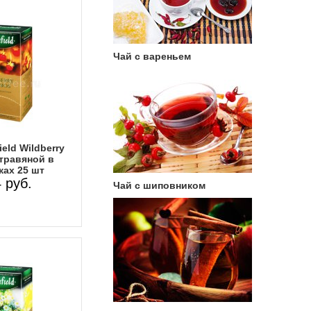
Чай с вареньем
eld Wildberry
травяной в
ках 25 шт
 руб.
Чай с шиповником