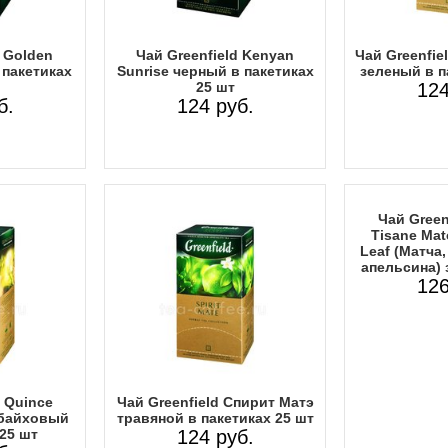
d Golden
Чай Greenfield Kenyan
Чай Greenfie
 пакетиках
Sunrise черный в пакетиках
зеленый в п
25 шт
124
б.
124 руб.
Чай Greenf
Tisane Mat
Leaf (Матча,
апельсина) 
126
d Quince
Чай Greenfield Спирит Матэ
 байховый
травяной в пакетиках 25 шт
 25 шт
124 руб.