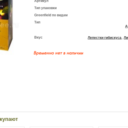
Артикул
Тип упаковки
Greenfield по видам
Тип
А
Вкус
,
Лепестки гибискуса
Ли
окупают