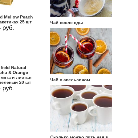
ld Mellow Peach
акетиках 25 шт
Чай после еды
 руб.
ield Natural
cha & Orange
 мята и листья
Чай с апельсином
зелёный 20 шт
 руб.
Сколько можно пить чая в