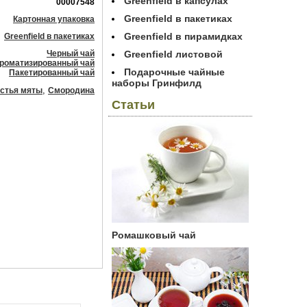
Greenfield в капсулах
00007548
Greenfield в пакетиках
Картонная упаковка
Greenfield в пирамидках
Greenfield в пакетиках
Черный чай
Greenfield листовой
роматизированный чай
Подарочные чайные
Пакетированный чай
наборы Гринфилд
,
стья мяты
Смородина
Статьи
Ромашковый чай