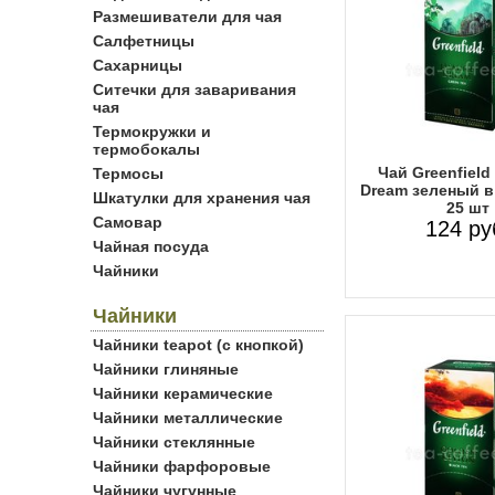
Размешиватели для чая
Салфетницы
Сахарницы
Ситечки для заваривания
чая
Термокружки и
термобокалы
Чай Greenfield
Термосы
Dream зеленый в
Шкатулки для хранения чая
25 шт
Самовар
124 ру
Чайная посуда
Чайники
Чайники
Чайники teapot (с кнопкой)
Чайники глиняные
Чайники керамические
Чайники металлические
Чайники стеклянные
Чайники фарфоровые
Чайники чугунные