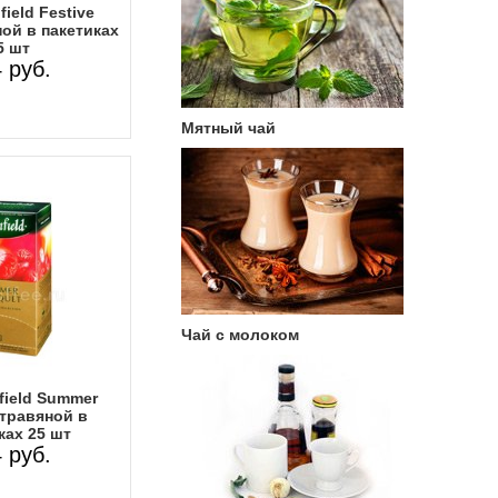
ield Festive
ой в пакетиках
5 шт
 руб.
Мятный чай
Чай с молоком
field Summer
травяной в
ках 25 шт
 руб.