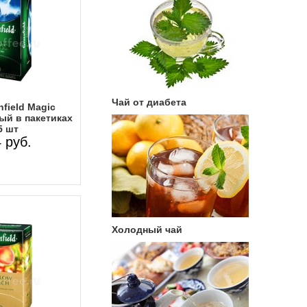
Чай от диабета
field Magic
ый в пакетиках
5 шт
 руб.
Холодный чай