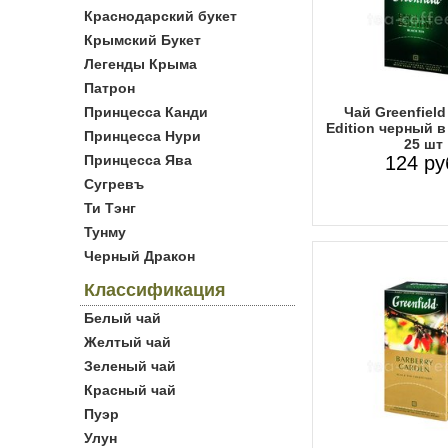
Краснодарский букет
Крымский Букет
Легенды Крыма
Патрон
Принцесса Канди
Чай Greenfield
Edition черный в
Принцесса Нури
25 шт
Принцесса Ява
124 ру
Сугревъ
Ти Тэнг
Тунму
Черный Дракон
Классификация
Белый чай
Желтый чай
Зеленый чай
Красный чай
Пуэр
Улун