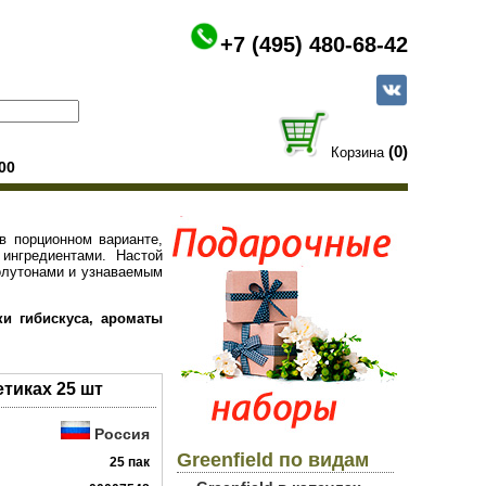
+7 (495) 480-68-42
(0)
Корзина
00
 в порционном варианте,
ингредиентами. Настой
олутонами и узнаваемым
и гибискуса, ароматы
етиках 25 шт
Россия
Greenfield по видам
25 пак