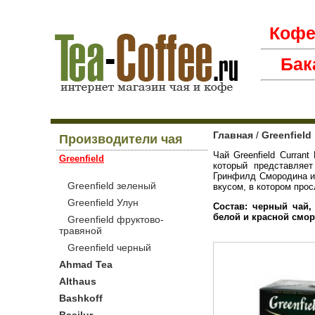
Коф
Бак
Главная
Greenfield
/
Производители чая
Чай Greenfield Curran
Greenfield
который представляет
Гринфилд Смородина и
Greenfield зеленый
вкусом, в котором про
Greenfield Улун
Состав: черный чай,
белой и красной смо
Greenfield фруктово-
травяной
Greenfield черный
Ahmad Tea
Althaus
Bashkoff