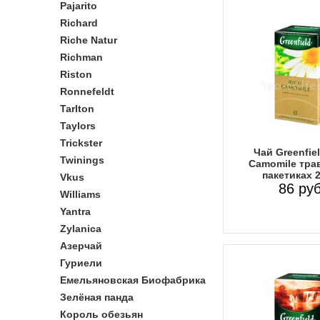
Pajarito
Richard
Riche Natur
Richman
Riston
Ronnefeldt
Tarlton
Taylors
Trickster
Чай Greenfie
Twinings
Camomile тра
пакетиках 
Vkus
86 руб
Williams
Yantra
Zylanica
Азерчай
Гуриели
Емельяновская Биофабрика
Зелёная панда
Король обезьян