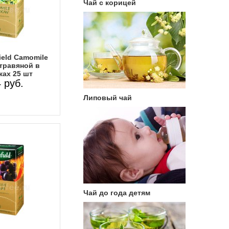
Чай с корицей
ield Camomile
травяной в
ках 25 шт
 руб.
Липовый чай
Чай до года детям