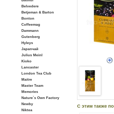
Basilur
Belvedere
Betjeman & Barton
Bonton
Coffeemag
Dammann
Gutenberg
Hyleys
Japanчай
Julius Meinl
Kioko
Lancaster
London Tea Club
Maitre
Master Team
Memories
Nature`s Own Factory
Newby
С этим также п
Niktea