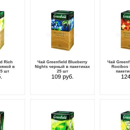
ld Rich
Чай Greenfield Blueberry
Чай Greenfi
вяной в
Nights черный в пакетиках
Rooibos 
25 шт
25 шт
пакети
.
109 руб.
124