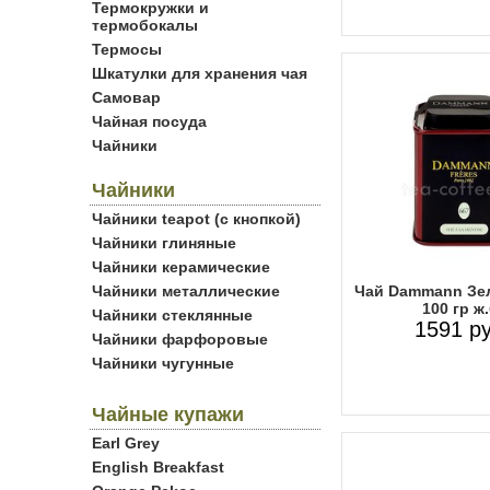
Термокружки и
термобокалы
Термосы
Шкатулки для хранения чая
Самовар
Чайная посуда
Чайники
Чайники
Чайники teapot (с кнопкой)
Чайники глиняные
Чайники керамические
Чайники металлические
Чай Dammann Зел
100 гр ж.
Чайники стеклянные
1591 ру
Чайники фарфоровые
Чайники чугунные
Чайные купажи
Earl Grey
English Breakfast