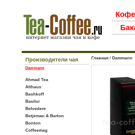
Коф
Бак
Главная
Dammann
/
Производители чая
Dammann
Ahmad Tea
Althaus
Bashkoff
Basilur
Belvedere
Betjeman & Barton
Bonton
Coffeemag