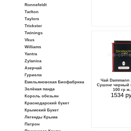
Ronnefeldt
Tarlton
Taylors
Trickster
Twinings
Vkus
Williams
Yantra
Zylanica
Азерчай
Гуриели
Чай Dammann 
Емельяновская Биофабрика
Сушонг черный
Зелёная панда
100 гр ж.
1534 ру
Король обезьян
Краснодарский букет
Крымский Букет
Легенды Крыма
Патрон