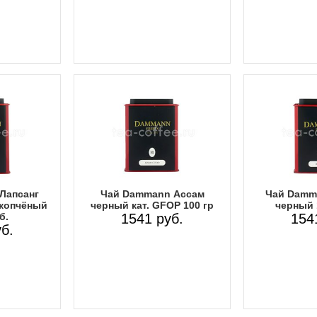
Лапсанг
Чай Dammann Ассам
Чай Damm
 копчёный
черный кат. GFOP 100 гр
черный 1
б.
1541 руб.
154
б.