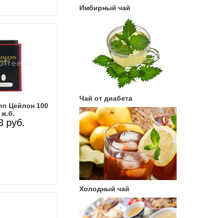
Имбирный чай
Чай от диабета
n Цейлон 100
 ж.б.
8 руб.
Холодный чай