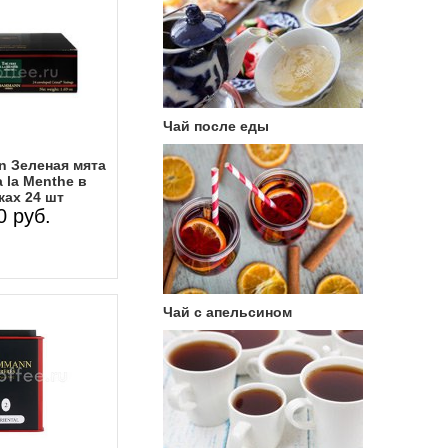
Чай после еды
 Зеленая мята
 a la Menthe в
ках 24 шт
0 руб.
Чай с апельсином