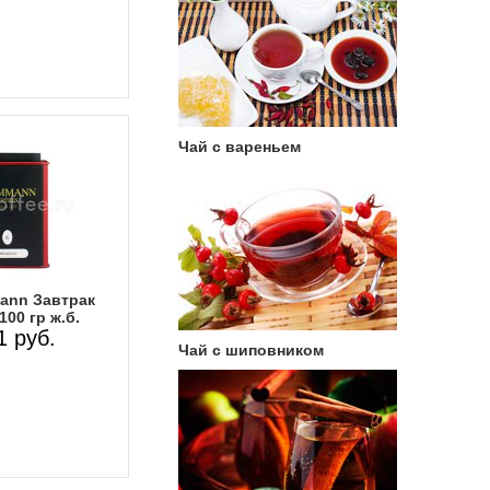
Чай с вареньем
ann Завтрак
00 гр ж.б.
1 руб.
Чай с шиповником