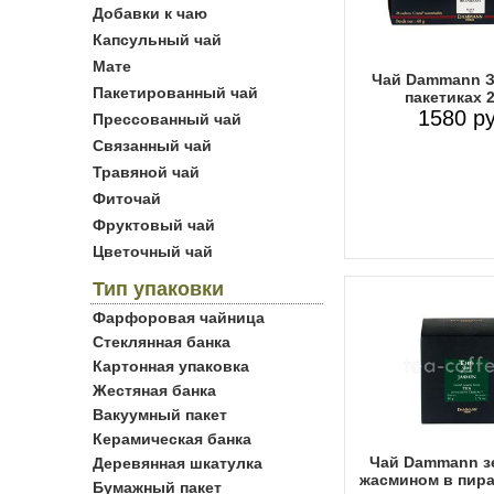
Добавки к чаю
Капсульный чай
Мате
Чай Dammann З
Пакетированный чай
пакетиках 
1580 ру
Прессованный чай
Связанный чай
Травяной чай
Фиточай
Фруктовый чай
Цветочный чай
Тип упаковки
Фарфоровая чайница
Стеклянная банка
Картонная упаковка
Жестяная банка
Вакуумный пакет
Керамическая банка
Чай Dammann з
Деревянная шкатулка
жасмином в пира
Бумажный пакет