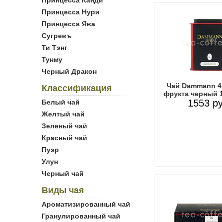
Принцесса Канди
Принцесса Нури
Принцесса Ява
Сугревъ
Ти Тэнг
Тунму
Черный Дракон
Чай Dammann 4
Классификация
фрукта черный 1
1553 ру
Белый чай
Желтый чай
Зеленый чай
Красный чай
Пуэр
Улун
Черный чай
Виды чая
Ароматизированный чай
Гранулированный чай