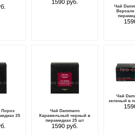
1590 руб.
б.
Чай Damm
Версале
пирамид
159
Чай Dam
зеленый в п
159
 Порох
Чай Dammann
мидках 25
Карамельный черный в
пирамидках 25 шт
б.
1590 руб.