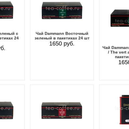
еленый с
Чай Dammann Восточный
етиках 24
зеленый в пакетиках 24 шт
1650 руб.
б.
Чай Dammann
/ The vert
пакети
165