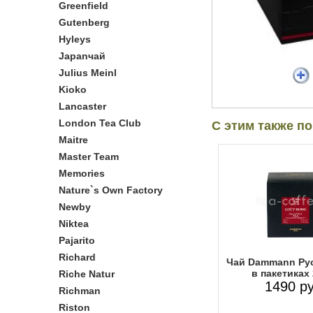
Greenfield
Gutenberg
Hyleys
Japanчай
Julius Meinl
Kioko
Lancaster
London Tea Club
С этим также п
Maitre
Master Team
Memories
Nature`s Own Factory
Newby
Niktea
Pajarito
Richard
Чай Dammann Рус
в пакетиках
Riche Natur
1490 ру
Richman
Riston