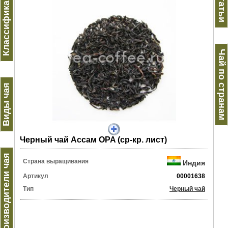
Классификация
Статьи
Чай по странам
Виды чая
Черный чай Ассам OPA (ср-кр. лист)
Производители чая
Страна выращивания
Индия
Артикул
00001638
Тип
Черный чай