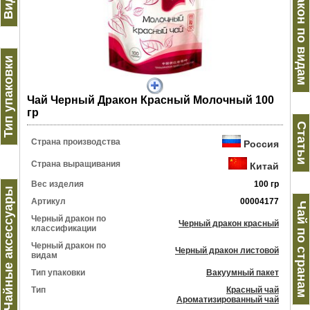
Черный дракон по видам
Тип упаковки
Чай Черный Дракон Красный Молочный 100
гр
Статьи
Страна производства
Россия
Страна выращивания
Китай
Вес изделия
100 гр
Чайные аксессуары
Артикул
00004177
Чай по странам
Черный дракон по
Черный дракон красный
классификации
Черный дракон по
Черный дракон листовой
видам
Тип упаковки
Вакуумный пакет
Тип
Красный чай
Ароматизированный чай