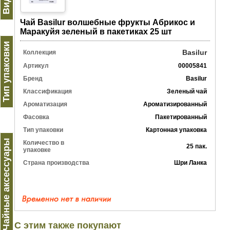
Чай Basilur волшебные фрукты Абрикос и
Маракуйя зеленый в пакетиках 25 шт
Тип упаковки
Basilur
Коллекция
Артикул
00005841
Бренд
Basilur
Классификация
Зеленый чай
Ароматизация
Ароматизированный
Фасовка
Пакетированный
Тип упаковки
Картонная упаковка
Чайные аксессуары
Количество в
25 пак.
упаковке
Страна производства
Шри Ланка
С этим также покупают