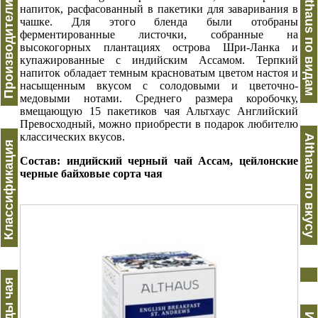
Производители чая
Althaus по видам
напиток, расфасованный в пакетики для заваривания в
чашке. Для этого бленда были отобраны
ферментированные листочки, собранные на
высокогорных плантациях острова Шри-Ланка и
купажированные с индийским Ассамом. Терпкий
напиток обладает темным красноватым цветом настоя и
насыщенным вкусом с солодовыми и цветочно-
медовыми нотами. Среднего размера коробочку,
вмещающую 15 пакетиков чая Альтхаус Английский
Превосходный, можно приобрести в подарок любителю
классических вкусов.
Althaus по вкусу
Классификация
Состав: индийский черный чай Ассам, цейлонские
черные байховые сорта чая
Виды чая