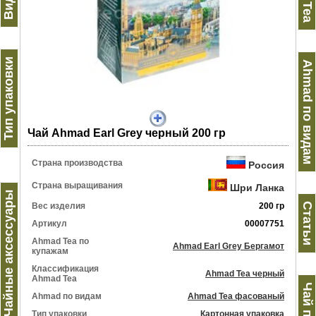
Тип упаковки
Ahmad по видам
Чай Ahmad Earl Grey черный 200 гр
Страна производства
Россия
Страна выращивания
Шри Ланка
Чайные аксессуары
Статьи
Вес изделия
200 гр
Артикул
00007751
Ahmad Tea по
Ahmad Earl Grey Бергамот
купажам
Классификация
Ahmad Tea черный
Ahmad Tea
Ahmad по видам
Ahmad Tea фасованый
Тип упаковки
Картонная упаковка