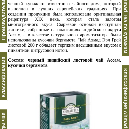
Производители чая
Ahmad Tea по купажам
черный купаж от известного чайного дома, который
выполнен в лучших европейских традициях. При
создании продукции была использована оригинальная
рецептура XIX века, которая стала залогом
многогранного вкуса. Сырьевой основой выступили
листики, собранные на плантациях индийского округа
Ассам, а в качестве натурального ароматизатора были
использованы кусочки бергамота. Чай Ахмад Эрл Грей
листовой 200 г обладает терпким насыщенным вкусом с
пикантной цитрусовой нотой.
Классификация
Состав: черный индийский листовой чай Ассам,
кусочки бергамота
Классификация Ahmad Tea
Виды чая