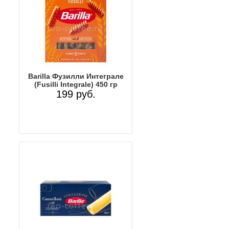
Barilla Фузилли Интеграле
(Fusilli Integrale) 450 гр
199 руб.