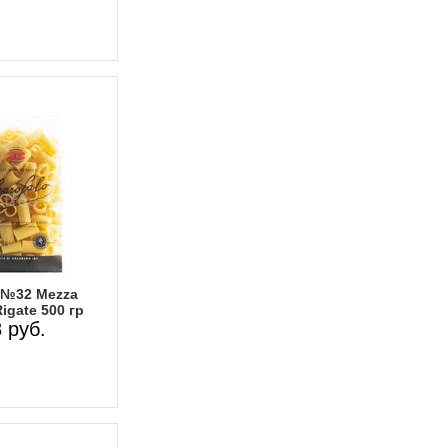
 №32 Mezza
igate 500 гр
 руб.