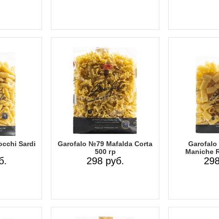
cchi Sardi
Garofalo №79 Mafalda Corta
Garofalo
500 гр
Maniche R
б.
298 руб.
298