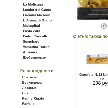
La Molisana
Leader del Gusto
Luciana Mosconi
L`Anima di Grano
Maltagliati
Pasta Zara
С этим также п
Pietro Coricelli
Sgambaro
Valnerina Tartufi
Алтынка
Шебекинские
Разновидности
Garofalo №12 Li
Спагетти
гр
298 ру
Вермишель
Лазанья
Fusilli
Penne Rigate
Farfalle