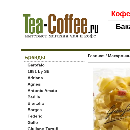
Коф
Бак
Главная
Макаронны
/
Бренды
Garofalo
1881 by SB
Adriana
Agnesi
Antonio Amato
Barilla
Bioitalia
Borges
Federici
Gallo
Giuliano Tartufi