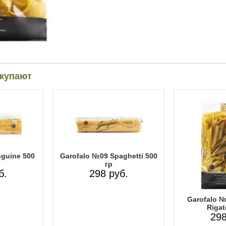
окупают
nguine 500
Garofalo №09 Spaghetti 500
гр
б.
298 руб.
Garofalo №
Rigat
298