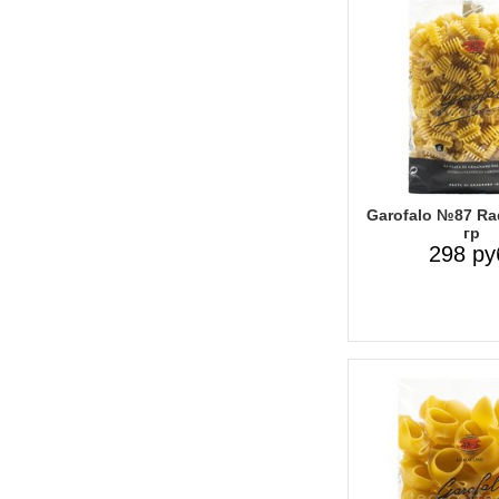
Garofalo №87 Rad
гр
298 ру