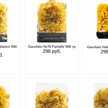
iatori 500
Garofalo №78 Farfalle 500 гр
Garofalo №63
298 руб.
298
б.