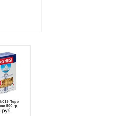
№019 Перо
ое 500 гр
 руб.