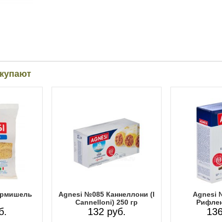
окупают
ермишель
Agnesi №085 Каннеллони (I
Agnesi 
Cannelloni) 250 гр
Рифлен
б.
132 руб.
136