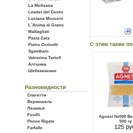
La Molisana
Leader del Gusto
Luciana Mosconi
L`Anima di Grano
Maltagliati
Pasta Zara
С этим также п
Pietro Coricelli
Sgambaro
Valnerina Tartufi
Алтынка
Шебекинские
Разновидности
Спагетти
Вермишель
Лазанья
Fusilli
Agnesi №090 В
Penne Rigate
500 гр
125 ру
Farfalle