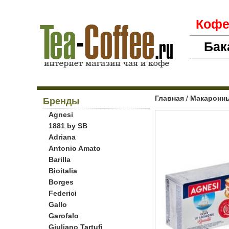
Коф
Бак
Главная
Макаронны
/
Бренды
Agnesi
1881 by SB
Adriana
Antonio Amato
Barilla
Bioitalia
Borges
Federici
Gallo
Garofalo
Giuliano Tartufi